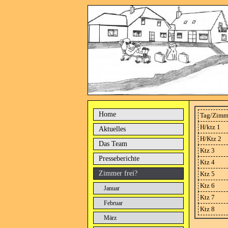
Home
Tag/Zimm
H/ktz 1
Aktuelles
H/Ktz 2
Das Team
Ktz 3
Presseberichte
Ktz 4
Zimmer frei?
Ktz 5
Ktz 6
Januar
Ktz 7
Februar
Ktz 8
März