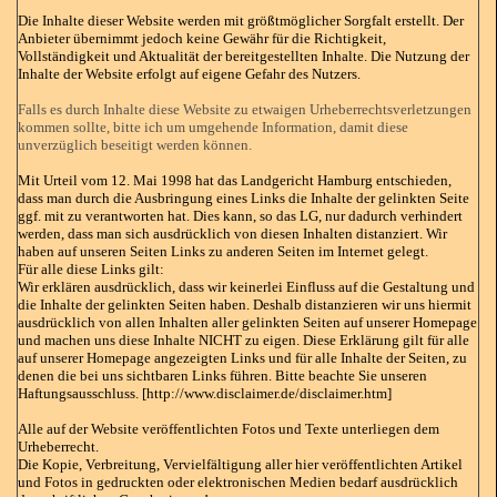
Die Inhalte dieser Website werden mit größtmöglicher Sorgfalt erstellt. Der
Anbieter übernimmt jedoch keine Gewähr für die Richtigkeit,
Vollständigkeit und Aktualität der bereitgestellten Inhalte. Die Nutzung der
Inhalte der Website erfolgt auf eigene Gefahr des Nutzers.
Falls es durch Inhalte diese Website zu etwaigen Urheberrechtsverletzungen
kommen sollte, bitte ich um umgehende Information, damit diese
unverzüglich beseitigt werden können.
Mit Urteil vom 12. Mai 1998 hat das Landgericht Hamburg entschieden,
dass man durch die Ausbringung eines Links die Inhalte der gelinkten Seite
ggf. mit zu verantworten hat. Dies kann, so das LG, nur dadurch verhindert
werden, dass man sich ausdrücklich von diesen Inhalten distanziert. Wir
haben auf unseren Seiten Links zu anderen Seiten im Internet gelegt.
Für alle diese Links gilt:
Wir erklären ausdrücklich, dass wir keinerlei Einfluss auf die Gestaltung und
die Inhalte der gelinkten Seiten haben. Deshalb distanzieren wir uns hiermit
ausdrücklich von allen Inhalten aller gelinkten Seiten auf unserer Homepage
und machen uns diese Inhalte NICHT zu eigen. Diese Erklärung gilt für alle
auf unserer Homepage angezeigten Links und für alle Inhalte der Seiten, zu
denen die bei uns sichtbaren Links führen. Bitte beachte Sie unseren
Haftungsausschluss. [http://www.disclaimer.de/disclaimer.htm]
Alle auf der Website veröffentlichten Fotos und Texte unterliegen dem
Urheberrecht.
Die Kopie, Verbreitung, Vervielfältigung aller hier veröffentlichten Artikel
und Fotos in gedruckten oder elektronischen Medien bedarf ausdrücklich