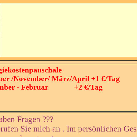
giekostenpauschale
ber /November/ März/April +1 €/Tag
mber - Februar +2 €/Tag
aben Fragen ???
 rufen Sie mich an . Im persönlichen Ge