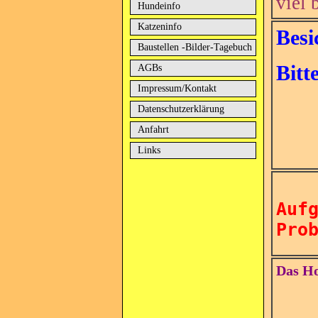
viel 
Hundeinfo
Katzeninfo
Besi
Baustellen -Bilder-Tagebuch
Bitt
AGBs
Impressum/Kontakt
Datenschutzerklärung
Anfahrt
Links
Auf
Pro
Das Ho