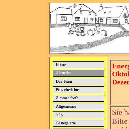
Ener
Home
Okto
Aktuelles
Deze
Das Team
Presseberichte
Zimmer frei?
Allgemeines
Sie h
Jobs
Bitte
Gästegalerie