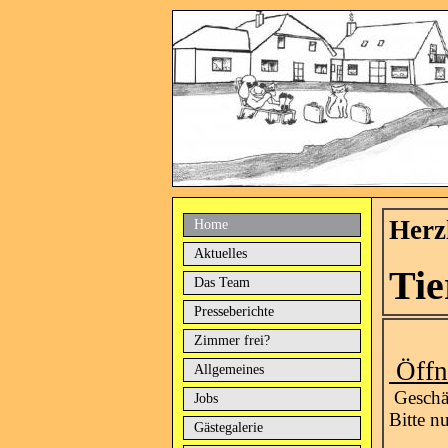
Herz
Home
Aktuelles
Tie
Das Team
Presseberichte
Zimmer frei?
Öffn
Allgemeines
Geschäf
Jobs
Bitte n
Gästegalerie