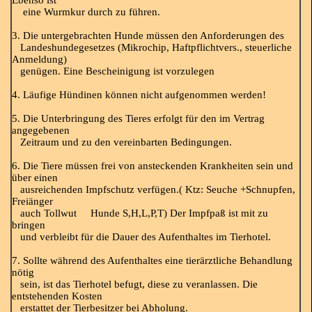
Ebenso ist
eine Wurmkur durch zu führen.
3. Die untergebrachten Hunde müssen den Anforderungen des
Landeshundegesetzes (Mikrochip, Haftpflichtvers., steuerliche
Anmeldung)
genügen. Eine Bescheinigung ist vorzulegen
4. Läufige Hündinen können nicht aufgenommen werden!
5. Die Unterbringung des Tieres erfolgt für den im Vertrag
angegebenen
Zeitraum und zu den vereinbarten Bedingungen.
6. Die Tiere müssen frei von ansteckenden Krankheiten sein und
über einen
ausreichenden Impfschutz verfügen.( Ktz: Seuche +Schnupfen,
Freiänger
auch Tollwut Hunde S,H,L,P,T) Der Impfpaß ist mit zu
bringen
und verbleibt für die Dauer des Aufenthaltes im Tierhotel.
7. Sollte während des Aufenthaltes eine tierärztliche Behandlung
nötig
sein, ist das Tierhotel befugt, diese zu veranlassen. Die
entstehenden Kosten
erstattet der Tierbesitzer bei Abholung.